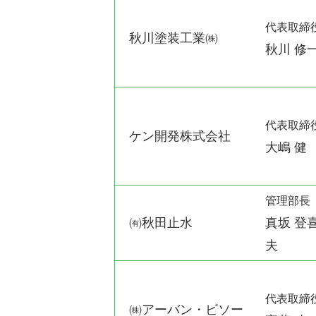
代表取締
秋川塗装工業㈱
秋川 修
代表取締
ケン開発株式会社
大嶋 健
管理部長
㈲秋田止水
真坂 登
夫
代表取締
㈱アーバン・ビソー