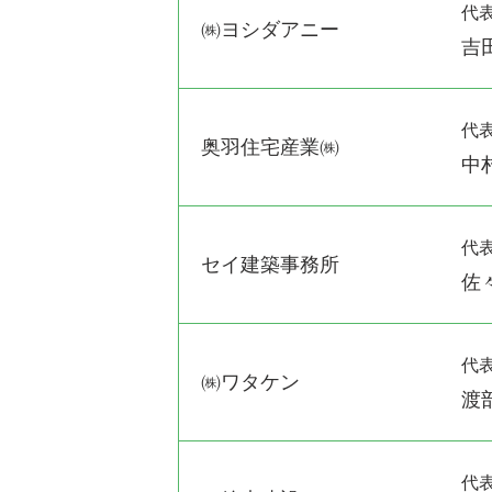
代
㈱ヨシダアニー
吉
代
奥羽住宅産業㈱
中
代
セイ建築事務所
佐
代
㈱ワタケン
渡
代