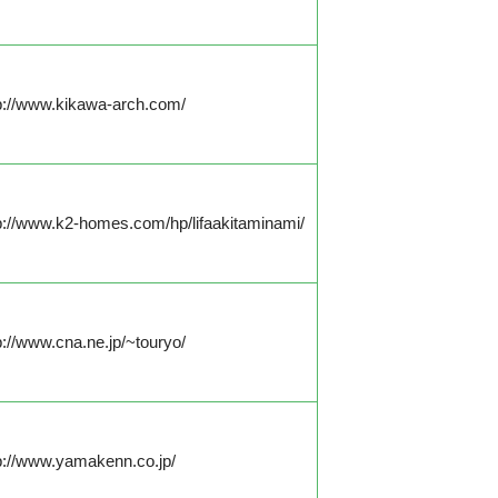
p://www.kikawa-arch.com/
p://www.k2-homes.com/hp/lifaakitaminami/
p://www.cna.ne.jp/~touryo/
p://www.yamakenn.co.jp/