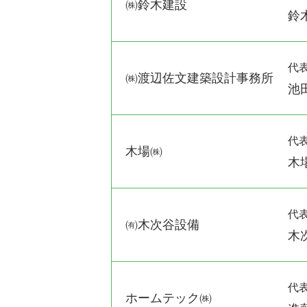
㈱鈴木建設
鈴
代
㈱渡辺佐文建築設計事務所
池
代
木場㈱
木
代
㈲木次谷設備
木
代
ホームテック㈱