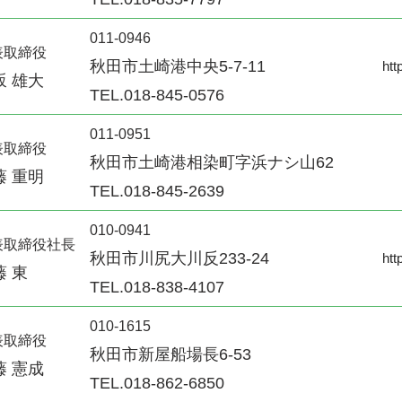
011-0946
表取締役
秋田市土崎港中央5-7-11
htt
坂 雄大
TEL.018-845-0576
011-0951
表取締役
秋田市土崎港相染町字浜ナシ山62
藤 重明
TEL.018-845-2639
010-0941
表取締役社長
秋田市川尻大川反233-24
htt
藤 東
TEL.018-838-4107
010-1615
表取締役
秋田市新屋船場長6-53
藤 憲成
TEL.018-862-6850