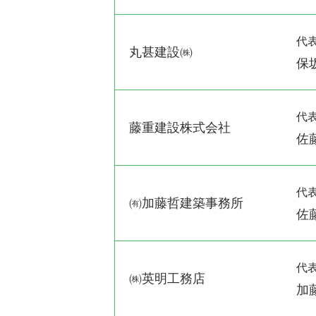
代
丸甚建設㈱
保
代
藤重建設株式会社
佐
代
㈲加藤哲建築事務所
佐
代
㈱英明工務店
加