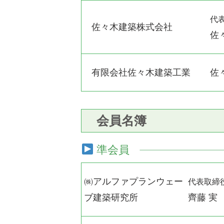
代
佐々木建築株式会社
佐
有限会社佐々木建築工業
佐
会員名簿
準会員
㈱アルファプランウェー
代表取締
ブ建築研究所
齊藤 実