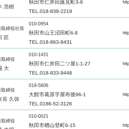
秋田市仁井田蕗見町3-6
htt
木 浩樹
TEL.018-839-2219
010-0954
表取締役社長
秋田市山王沼田町6-8
htt
田 匠
TEL.018-863-8431
010-1431
表取締役
秋田市仁井田二ツ屋1-1-27
htt
場 大
TEL.018-833-9448
018-5606
表取締役
大館市葛原字屋布後66-1
htt
次谷 久弥
TEL.0186-52-3126
010-0021
表取締役
秋田市楢山登町6-15
htt