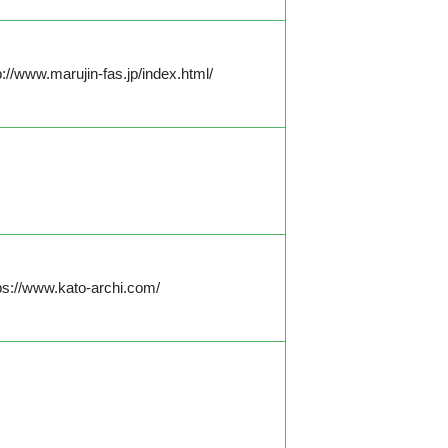
p://www.marujin-fas.jp/index.html/
ps://www.kato-archi.com/