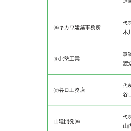
進
代
㈱キカワ建築事務所
木
事
㈱北勢工業
渡
代
㈲谷ロ工務店
谷
代
山建開発㈱
山