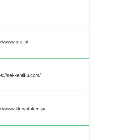
p://www.o-u.jp/
ps://sei-kentiku.com/
p://www.kk-wataken.jp/