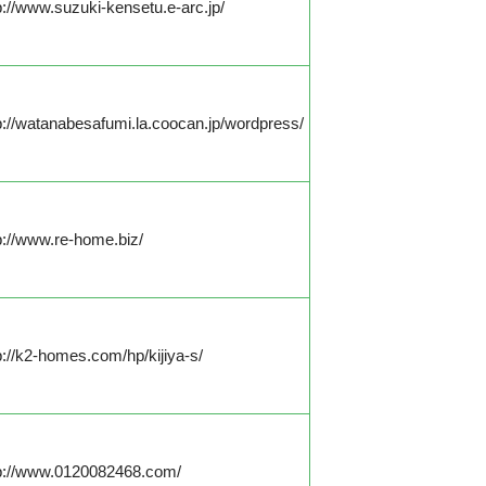
p://www.suzuki-kensetu.e-arc.jp/
p://watanabesafumi.la.coocan.jp/wordpress/
p://www.re-home.biz/
p://k2-homes.com/hp/kijiya-s/
p://www.0120082468.com/