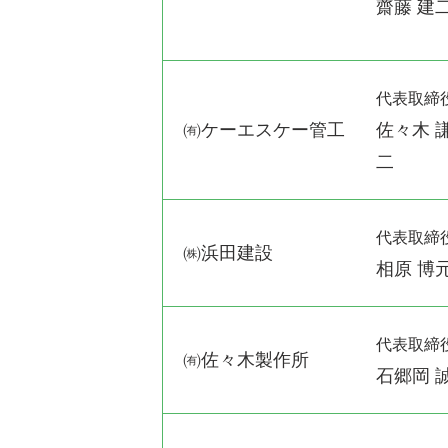
齋藤 建
代表取締
㈲ケーエスケー管工
佐々木 
二
代表取締
㈱浜田建設
相原 博
代表取締
㈲佐々木製作所
石郷岡 